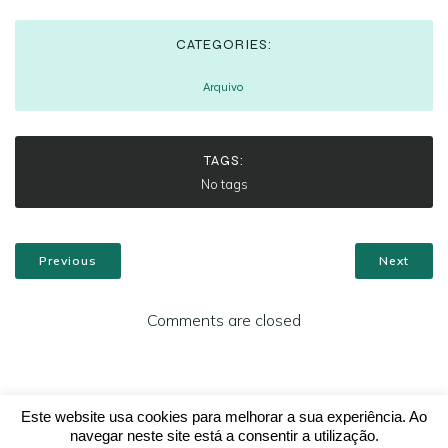
CATEGORIES:
Arquivo
TAGS:
No tags
Previous
Next
Comments are closed
Este website usa cookies para melhorar a sua experiência. Ao
navegar neste site está a consentir a utilização.
© 2026 Santa Casa da Misericórdia de Vila Nova de