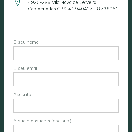
4920-299 Vila Nova de Cerveira
Coordenadas GPS: 41.940427, -8.738961
O seu nome
O seu email
Assunto
A sua mensagem (opcional)