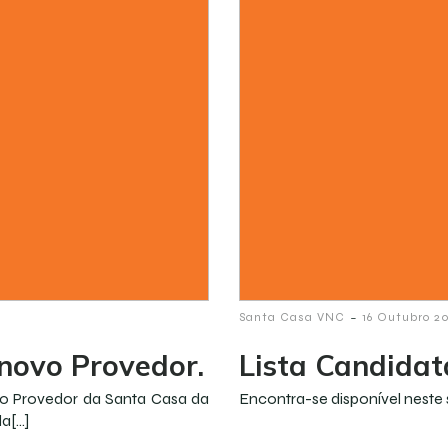
-
Santa Casa VNC
16 Outubro 2
 novo Provedor.
Lista Candidat
vo Provedor da Santa Casa da
Encontra-se disponível neste s
da[…]