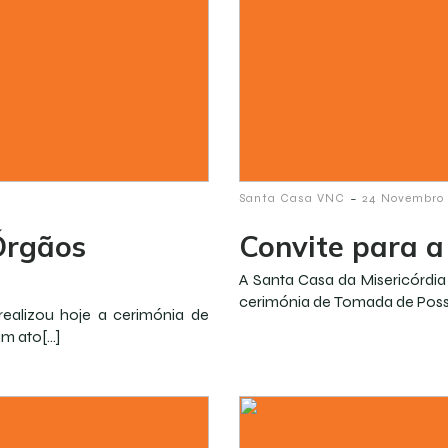
-
Santa Casa VNC
24 Novembro
Órgãos
Convite para 
A Santa Casa da Misericórdia
cerimónia de Tomada de Posse
realizou hoje a cerimónia de
um ato[…]