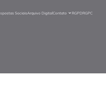
spostas Sociais
Arquivo Digital
Contato
RGPD
RGPC