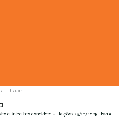
-
025
8:24 am
a
ite a única lista candidata – Eleições 25/10/2025 Lista A