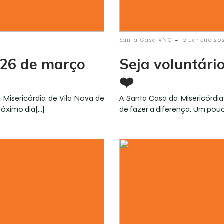
-
Santa Casa VNC
12 Janeiro 20
 26 de março
Seja voluntári
❤️
isericórdia de Vila Nova de
A Santa Casa da Misericórdia
róximo dia[…]
de fazer a diferença. Um pou