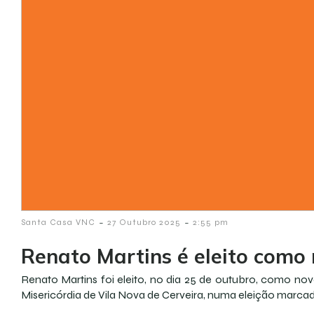
-
-
Santa Casa VNC
27 Outubro 2025
2:55 pm
Renato Martins é eleito como
Renato Martins foi eleito, no dia 25 de outubro, como no
Misericórdia de Vila Nova de Cerveira, numa eleição marca