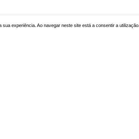
sua experiência. Ao navegar neste site está a consentir a utilização
1
2
3
…
7