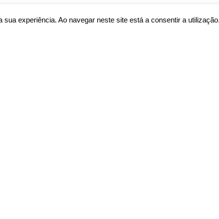
sua experiência. Ao navegar neste site está a consentir a utilização
 Misericórdia de Vila Nova de Cerveira. Created with ❤ usin