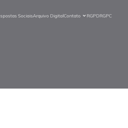
spostas Sociais
Arquivo Digital
Contato
RGPD
RGPC