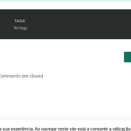
TAGS:
No tags
Comments are closed
 Misericórdia de Vila Nova de Cerveira. Created with ❤ usin
sua experiência. Ao navegar neste site está a consentir a utilização