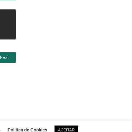
Next
g WordPress and
Kubio
.
Política de Cookies
ACEITAR